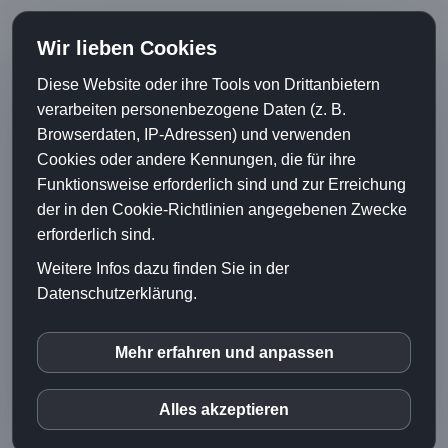
Wir lieben Cookies
Meine Dienstleistungen
Suchmaschinenoptimierung (SEO), Social Media, Web
Diese Website oder ihre Tools von Drittanbietern
Design, Webhosting, u.v.m.
verarbeiten personenbezogene Daten (z. B.
Bei mir werden Sie kompetent und vollumfänglich betreut!
Browserdaten, IP-Adressen) und verwenden
Cookies oder andere Kennungen, die für ihre
Ihre Website von Service4Web
Funktionsweise erforderlich sind und zur Erreichung
Praktisch: Von überall und zu jederzeit Ihre Website direkt
der in den Cookie-Richtlinien angegebenen Zwecke
online bearbeiten.
erforderlich sind.
Intuitiv und sehr einfach zu bedienen, auch ohne
Vorkenntnisse!
Weitere Infos dazu finden Sie in der
Datenschutzerklärung.
Kontaktdaten
Service4Web - Carsten Dohmann, Bredenbeck 34, 48308
Senden
Mehr erfahren und anpassen
inCMS
E-Mail: info@service4web.info
Alles akzeptieren
Kontaktieren Sie mich
Google Fonts