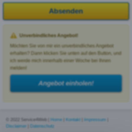
Absenden
Unverbindliches Angebot!
Möchten Sie von mir ein unverbindliches Angebot
erhalten? Dann klicken Sie unten auf den Button, und
ich werde mich innerhalb einer Woche bei Ihnen
melden!
Angebot einholen!
© 2022 Service4Web |
Home
|
Kontakt
|
Impressum
|
Disclaimer
|
Datenschutz